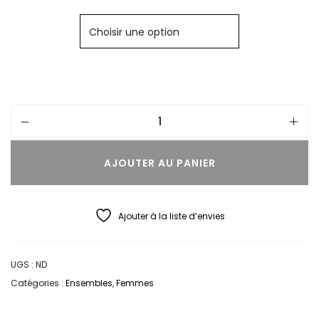
Notre
ensemble vert femme
“Cactus” est fabriqué à
partir d’un tissu de qualité certifié Oeko-Tex, confortable à
porter et doux pour la peau, il à l’avantage de peu se
froisser
Notre mannequin mesure 1m72 et porte une taille S en
haut, et S en bas.
AJOUTER AU PANIER
Incarnez l’élégance à la française avec notre
ensemble
vert femme
“Cactus”.
Ajouter à la liste d’envies
Envie de plus de sobriété ? Notre
ensemble femme
noir
“Or noir”
est fait pour toi ! Découvre également notre
collection complète d’ensemble pour femme
UGS :
ND
Catégories :
Ensembles
,
Femmes